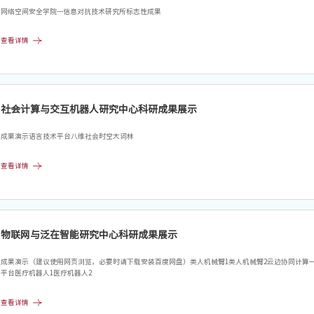
网络空间安全学院---信息对抗技术研究所标志性成果
查看详情
社会计算与交互机器人研究中心科研成果展示
成果演示语言技术平台八维社会时空大词林
查看详情
物联网与泛在智能研究中心科研成果展示
成果演示（建议使用网页浏览，必要时请下载安装百度网盘）类人机械臂1类人机械臂2云边协同计算
平台医疗机器人1医疗机器人2
查看详情