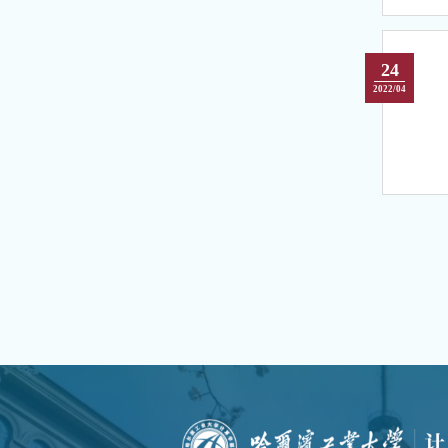
24
2022/04