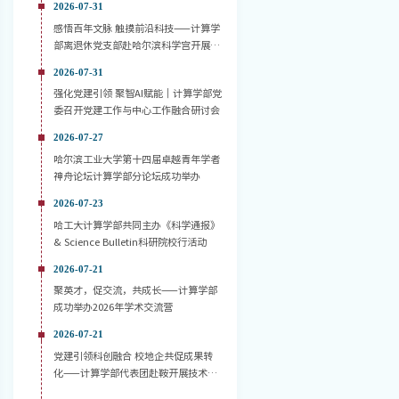
2026-07-31
感悟百年文脉 触摸前沿科技——计算学
部离退休党支部赴哈尔滨科学宫开展主
题党日活动
2026-07-31
强化党建引领 聚智AI赋能｜计算学部党
委召开党建工作与中心工作融合研讨会
2026-07-27
哈尔滨工业大学第十四届卓越青年学者
神舟论坛计算学部分论坛成功举办
2026-07-23
哈工大计算学部共同主办《科学通报》
& Science Bulletin科研院校行活动
2026-07-21
聚英才，促交流，共成长——计算学部
成功举办2026年学术交流营
2026-07-21
党建引领科创融合 校地企共促成果转
化——计算学部代表团赴鞍开展技术对
接活动