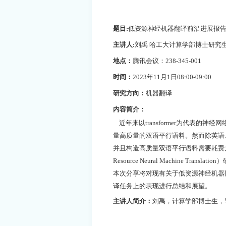
题目
:
低资源神经机器翻译前沿进展报
主讲人
:
刘禹
哈工大计算学部博士研究
地点：
腾讯会议：
238-345-001
时间：
2023
年
1
1
月
1
日
08:00-09:00
研究方向：
机器翻译
内容简介：
近年来以
transformer
为代表的神经网
量高质量的双语平行语料。然而除英语
并且构造高质量双语平行语料需要耗费
Resource Neural Machine Translation
）
本次分享将对现有关于低资源神经机器
译任务上的表现进行总结和展望。
主讲人简介：
刘禹，计算学部博士生，