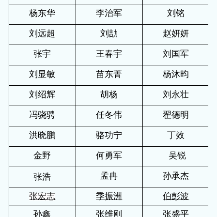
杨东华
李治军
刘铭
刘远超
刘劼
赵妍妍
张宇
王春宇
刘国军
刘显敏
苗东菁
杨沐昀
刘绍辉
胡杨
刘永壮
冯骁骋
任冬伟
翟德明
洪晓鹏
骆功宁
丁效
金野
何勇军
吴锐
孟冉
孙承杰
张浩
张宏志
季振洲
伯彭波
孙鑫
张维刚
张盛平