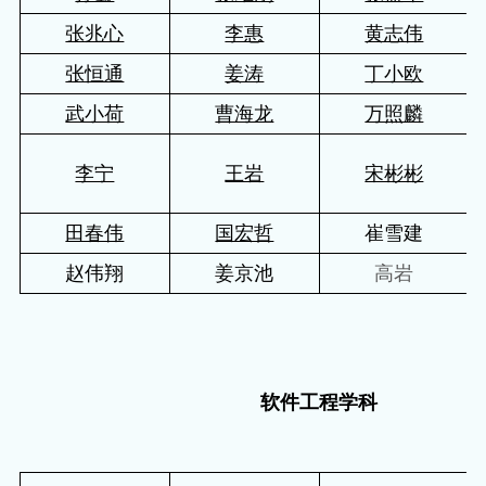
张兆心
李惠
黄志伟
张恒通
姜涛
丁小欧
武小荷
曹海龙
万照麟
李宁
王岩
宋彬彬
田春伟
国宏哲
崔雪建
赵伟翔
姜京池
高岩
软件工程学科