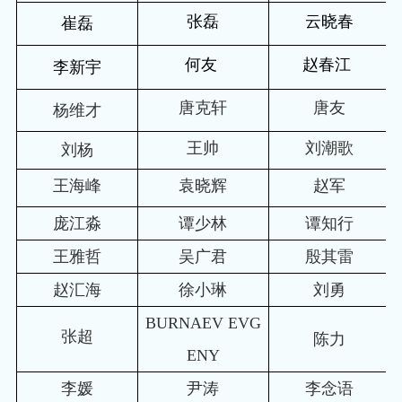
张磊
云晓春
崔磊
何友
赵春江
李新宇
唐克轩
唐友
杨维才
王帅
刘潮歌
刘杨
王海峰
袁晓辉
赵军
庞江淼
谭少林
谭知行
王雅哲
吴广君
殷其雷
赵汇海
徐小琳
刘勇
BURNAEV EVG
张超
陈力
ENY
李媛
尹涛
李念语