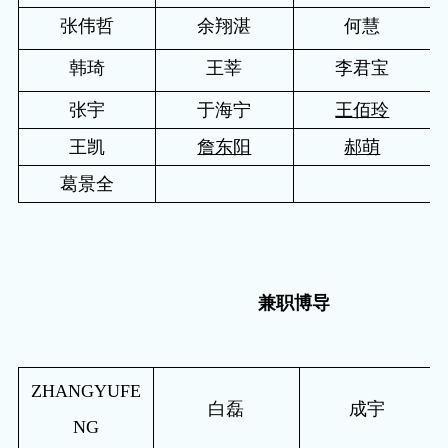
张伟哲
余翔湛
何慧
韩琦
王莘
李君宝
张宇
于海宁
王佰玲
王
凯
詹东阳
郝萌
葛景全
兼职博导
ZHANGYUFE
白磊
成宇
NG