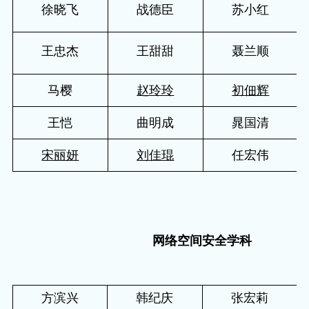
徐晓飞
战德臣
苏小红
王忠杰
王甜甜
聂兰顺
马樱
赵玲玲
初佃辉
王恺
曲明成
晁国清
宋丽妍
刘佳琨
任宏伟
网络空间安全学科
方滨兴
韩纪庆
张宏莉