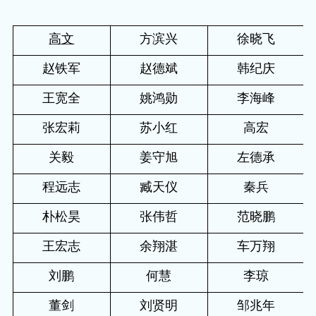
高文
方滨兴
徐晓飞
赵铁军
赵德斌
韩纪庆
王宽全
姚鸿勋
李海峰
张宏莉
苏小红
高宏
关毅
姜守旭
左德承
程远志
臧天仪
秦兵
朴松昊
张伟哲
范晓鹏
王宏志
余翔湛
车万翔
刘鹏
何慧
李琼
董剑
刘贤明
邹兆年