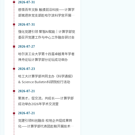
2026-07-31
感悟百年文脉 触摸前沿科技——计算学
部离退休党支部赴哈尔滨科学宫开展主
题党日活动
2026-07-31
强化党建引领 聚智AI赋能｜计算学部党
委召开党建工作与中心工作融合研讨会
2026-07-27
哈尔滨工业大学第十四届卓越青年学者
神舟论坛计算学部分论坛成功举办
2026-07-23
哈工大计算学部共同主办《科学通报》
& Science Bulletin科研院校行活动
2026-07-21
聚英才，促交流，共成长——计算学部
成功举办2026年学术交流营
2026-07-21
党建引领科创融合 校地企共促成果转
化——计算学部代表团赴鞍开展技术对
接活动