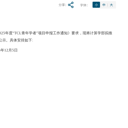
分享：
字体：
小
中
大
025
年
度
“
TCL
青年学者”项目申报工作通知
》要求，现将
计算学部
拟推
公示。具体安排如下:
5
年
12
月
5
日