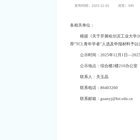
发布时间：2025-12-01
浏览：
545
各相关单位：
根据《关于开展哈尔滨工业大学
2
荐
“
TCL
青年学者”
人选及申报材料予以
公示时间：
202
5
年
12
月
1
日
—202
公示地点：综合楼
2楼2
10
办公室
联系人：关玉晶
联系电话：
86403260
联系邮箱：
guanyj
@hit.edu.cn