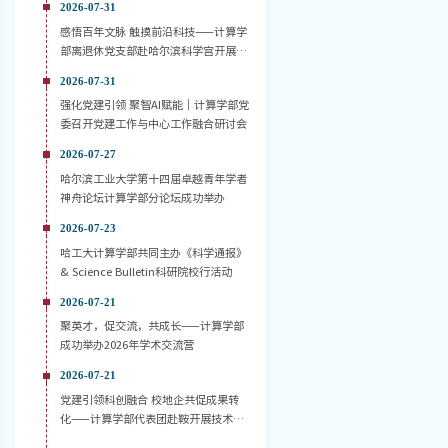
2026-07-31
感悟百年文脉 触摸前沿科技——计算学
部离退休党支部赴哈尔滨科学宫开展主
题党日活动
2026-07-31
强化党建引领 聚智AI赋能｜计算学部党
委召开党建工作与中心工作融合研讨会
2026-07-27
哈尔滨工业大学第十四届卓越青年学者
神舟论坛计算学部分论坛成功举办
2026-07-23
哈工大计算学部共同主办《科学通报》
& Science Bulletin科研院校行活动
2026-07-21
聚英才，促交流，共成长——计算学部
成功举办2026年学术交流营
2026-07-21
党建引领科创融合 校地企共促成果转
化——计算学部代表团赴鞍开展技术对
接活动